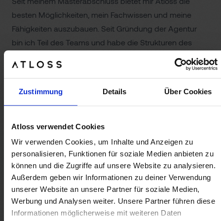
Seit meinem Masterabschluss bietet mir Atloss die
besten Möglichkeiten, mein Fachwissen und meine
Fähigkeiten auszubauen. Seit Gründung der Agentur
bin ich Teil des Teams und habe die Strukturen des
Unternehmens von Grund auf kennengelernt.
Meine Leidenschaft für Suchmaschinenoptimierung
Zustimmung
Details
Über Cookies
(SEO) inspiriert mich täglich neue Trends und Strategien
zu entdecken. Meine Expertise erstreckt sich heute
über einen umfangreichen Kundenstamm. Bei Atloss
Atloss verwendet Cookies
bin ich maßgeblich daran beteiligt, die SEO Strategien
Wir verwenden Cookies, um Inhalte und Anzeigen zu
zu gestalten und Projekte zu koordinieren, was zu
personalisieren, Funktionen für soziale Medien anbieten zu
nachweisbaren Erfolgen, Sichtbarkeit und einem
können und die Zugriffe auf unsere Website zu analysieren.
Außerdem geben wir Informationen zu deiner Verwendung
stetigen Wachstum unserer Kunden führt.
unserer Website an unsere Partner für soziale Medien,
Werbung und Analysen weiter. Unsere Partner führen diese
Skills
Informationen möglicherweise mit weiteren Daten