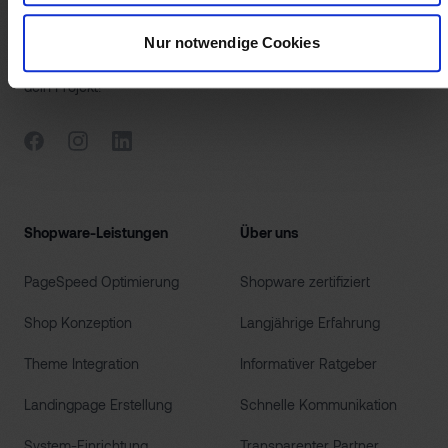
Vereinbare noch jetzt ein kostenloses Erstgespräch für die
Nur notwendige Cookies
Realisierung deiner digitalen Infrastruktur. Wir freuen uns auf
dein Projekt!
Facebook
Instagram
LinkedIn
Shopware-Leistungen
Über uns
PageSpeed Optimierung
Shopware zertifiziert
Shop Konzeption
Langjährige Erfahrung
Theme Integration
Informativer Ratgeber
Landingpage Erstellung
Schnelle Kommunikation
System-Einrichtung
Transparenter Partner