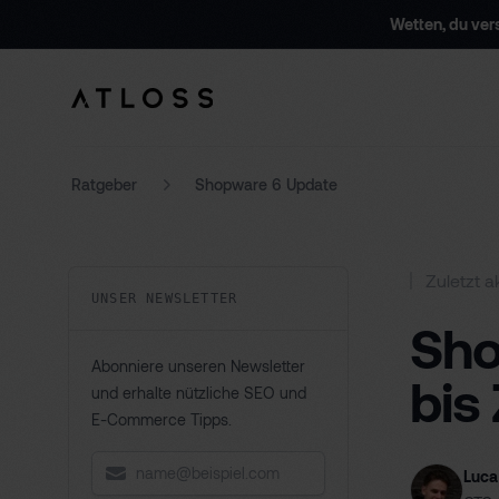
Wetten, du ve
Atloss GmbH
Ratgeber
Shopware 6 Update
Zuletzt a
UNSER NEWSLETTER
Sho
Abonniere unseren Newsletter
bis 
und erhalte nützliche SEO und
E-Commerce Tipps.
E-Mail*
Luca