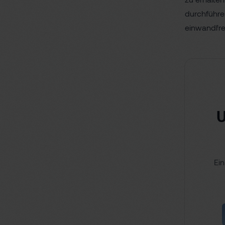
durchführe
einwandfrei
U
Ein