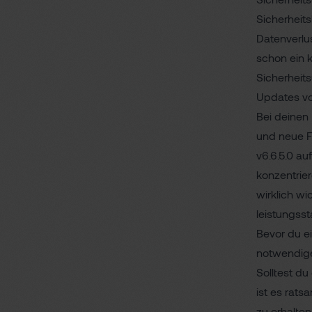
Sicherheit
Datenverlu
schon ein k
Sicherheits
Updates vo
Bei deinen
und neue F
v6.6.5.0 au
konzentrie
wirklich wi
leistungsst
Bevor du ei
notwendige
Solltest du
ist es rats
zu erhalte