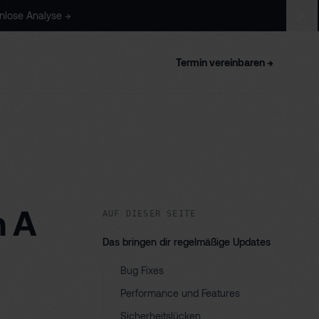
nlose
Analyse
→
Sch
Termin vereinbaren
→
n A
AUF DIESER SEITE
Das bringen dir regelmäßige Updates
Bug Fixes
Performance und Features
Sicherheitslücken