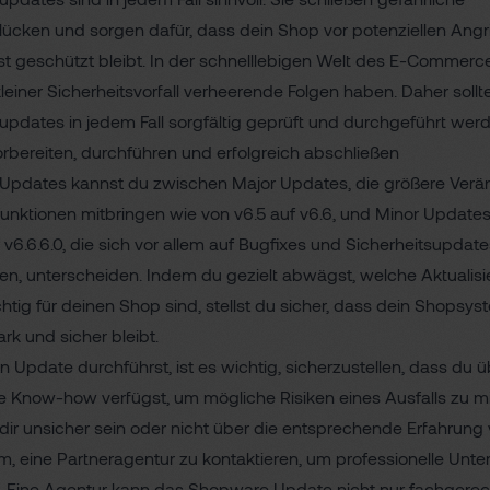
slücken und sorgen dafür, dass dein Shop vor potenziellen Angr
st geschützt bleibt. In der schnelllebigen Welt des E-Commerc
leiner Sicherheitsvorfall verheerende Folgen haben. Daher sollt
updates in jedem Fall sorgfältig geprüft und durchgeführt wer
rbereiten, durchführen und erfolgreich abschließen
 Updates kannst du zwischen Major Updates, die größere Ver
unktionen mitbringen wie von v6.5 auf v6.6, und Minor Update
f v6.6.6.0, die sich vor allem auf Bugfixes und Sicherheitsupdat
ren, unterscheiden. Indem du gezielt abwägst, welche Aktualis
chtig für deinen Shop sind, stellst du sicher, dass dein Shopsys
ark und sicher bleibt.
n Update durchführst, ist es wichtig, sicherzustellen, dass du 
 Know-how verfügst, um mögliche Risiken eines Ausfalls zu mi
 dir unsicher sein oder nicht über die entsprechende Erfahrung
am, eine Partneragentur zu kontaktieren, um professionelle Unte
n. Eine Agentur kann das Shopware Update nicht nur fachgerec