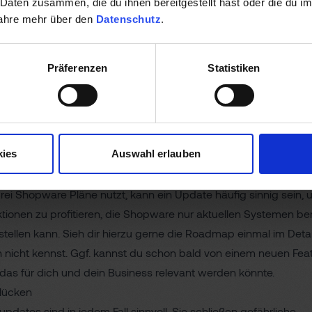
 Daten zusammen, die du ihnen bereitgestellt hast oder die du 
t sinnvoll, sich vorab mit den Inhalten des jeweiligen Updates und denen
fahre mehr über den
Datenschutz
.
ischen liegen, zu beschäftigen und zu prüfen, ob es für deinen Shop wi
ant ist. Vor allem, wenn es keine für dich wesentlichen Änderungen mit
gt ist ein Update nicht immer notwendig. Was viele häufig nicht auf de
Präferenzen
Statistiken
n: Bei einem Update auf die neueste Version profitierst du auch immer 
ierungen, die zwischen deiner aktuellen und der Zielversion liegen.
res sind neben verbesserter Performance ebenfalls hoch im Kurs
kies
Auswahl erlauben
ommunity Edition entwickelt sich mit neuen Features zwar noch
wie du auf der
Shopware Roadmap
sehen kannst. Wenn du jed
drei
Shopware Pläne
nutzt, kann ein Update häufig sinnig sein,
ionen zu profitieren, die Shopware nur aktuellen Systemen bere
stellen kann. Sieh dir hierzu gerne die Roadmap einmal im Detail 
h nicht kennst. Ggf. kannst du schon bald von einem neuen Fea
, das für dich und dein Business relevant werden könnte.
slücken
updates sind in jedem Fall sinnvoll. Sie schließen gefährliche