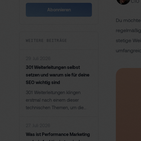
CTO 
Abonnieren
Du möchtes
regelmäßig
stetige We
WEITERE BEITRÄGE
umfangreic
29. Juli 2026
301 Weiterleitungen selbst
setzen und warum sie für deine
SEO wichtig sind
301 Weiterleitungen klingen
erstmal nach einem dieser
technischen Themen, um die
man am liebsten einen großen
Bogen macht. Dabei gehören sie
27. Juli 2026
zu den wichtigsten Werkzeugen,
Was ist Performance Marketing
die du im SEO-Alltag überhaupt