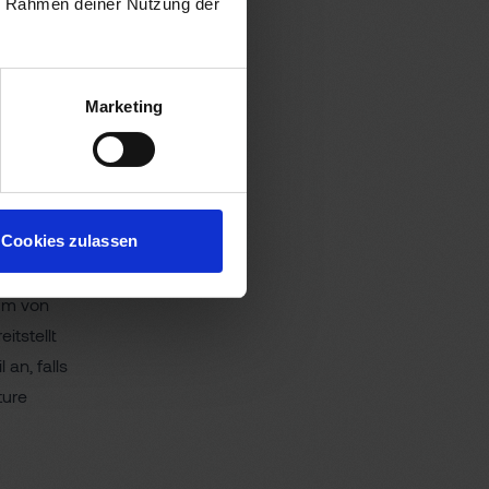
im Rahmen deiner Nutzung der
, die
rklich
 sich
m Schirm
Marketing
von allen
. Die viel
Cookies zulassen
 hier und
och aktiv
 um von
itstellt
an, falls
ture