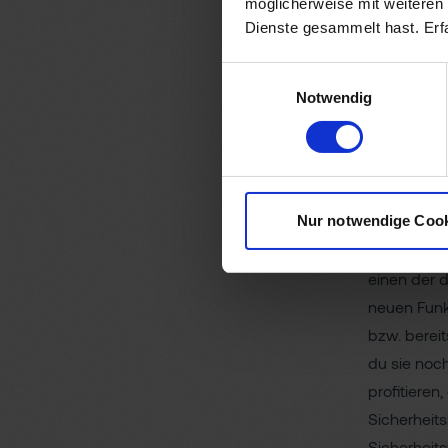
möglicherweise mit weiteren
Es is
Dienste gesammelt hast. Er
dazw
relev
Einwilligungsauswahl
brin
Notwendig
habe
Optim
Neue Featu
Nur notwendige Coo
genutzte C
da weiter, 
einen der 
neuen Funkt
bzw. bereit
du sie noc
profitieren
Sicherheit
Sicherheits