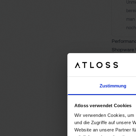
Unmö
bere
man 
noch
Performanc
Shopware U
leistungss
Anforderun
Updates kö
puncto Ges
Zustimmung
gleichermaß
Ladezeiten
Atloss verwendet Cookies
Caching-Me
Wir verwenden Cookies, um I
und deine 
und die Zugriffe auf unsere
Website an unsere Partner fü
Hinw
Wich