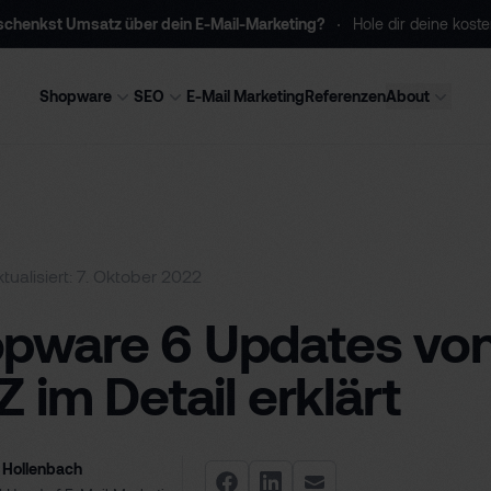
rschenkst Umsatz
über dein E-Mail-Marketing
?
Hole dir deine
koste
Shopware
SEO
E-Mail Marketing
Referenzen
About
ktualisiert: 7. Oktober 2022
pware 6 Updates vo
Z im Detail erklärt
 Hollenbach