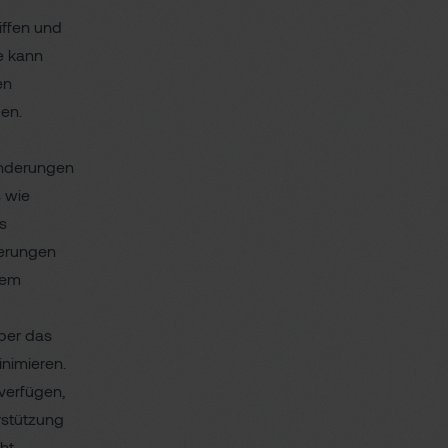
iffen und
e kann
en
den.
änderungen
s wie
es
ierungen
tem
über das
nimieren.
 verfügen,
rstützung
ht