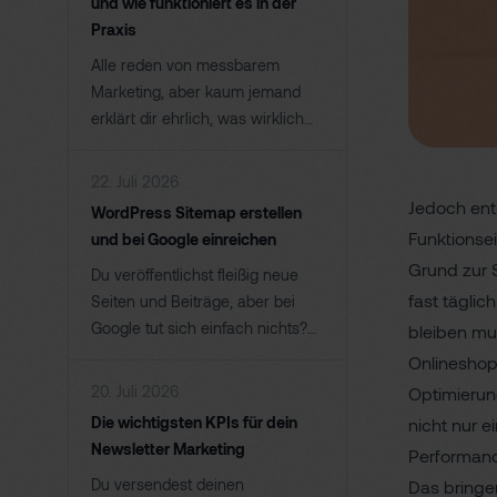
und wie funktioniert es in der
hast. Sobald du eine URL
Praxis
änderst, deine Domain wechselst
Alle reden von messbarem
oder Seiten löschst, brauchst
Marketing, aber kaum jemand
diesen besagten 301 Redirect.
erklärt dir ehrlich, was wirklich
dahintersteckt. Genau da setzen
wir an. Performance Marketing
22. Juli 2026
ist der Ansatz, bei dem du nicht
Jedoch ent
WordPress Sitemap erstellen
mehr für Reichweite bezahlst,
Funktionse
und bei Google einreichen
sondern für Ergebnisse. Klingt
Grund zur S
Du veröffentlichst fleißig neue
erstmal simpel, hat es aber in
fast täglic
Seiten und Beiträge, aber bei
sich.
Google tut sich einfach nichts?
bleiben mu
Dann liegt es oft nicht an deinem
Onlineshop
Content, sondern daran, dass
20. Juli 2026
Optimierun
Google deine Inhalte gar nicht
Die wichtigsten KPIs für dein
nicht nur e
richtig findet. Genau hier kommt
Newsletter Marketing
Performanc
die WordPress Sitemap ins Spiel.
Du versendest deinen
Das bringe
Sie ist ein technischer