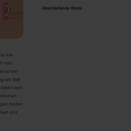
Abschließende Worte
me wie
h kein
tal schon
ig am Ball
bleibt dein
erlichen
ngen bieten
rheit und