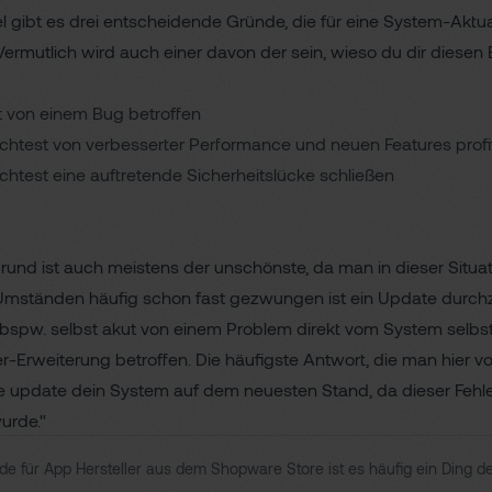
l gibt es drei entscheidende Gründe, die für eine System-Aktua
ermutlich wird auch einer davon der sein, wieso du dir diesen 
t von einem Bug betroffen
htest von verbesserter Performance und neuen Features profi
htest eine auftretende Sicherheitslücke schließen
rund ist auch meistens der unschönste, da man in dieser Situat
mständen häufig schon fast gezwungen ist ein Update durchz
 bspw. selbst akut von einem Problem direkt vom System selbst
er-Erweiterung betroffen. Die häufigste Antwort, die man hier 
tte update dein System auf dem neuesten Stand, da dieser Fehle
urde."
eis
de für App Hersteller aus dem Shopware Store ist es häufig ein Ding d