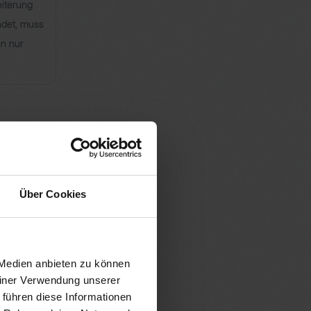
eiterung
ndet, muss
n nur
senden
asste
rungen in
Über Cookies
leren
en
verbessern
 Medien anbieten zu können
einer Verwendung unserer
 führen diese Informationen
den muss.