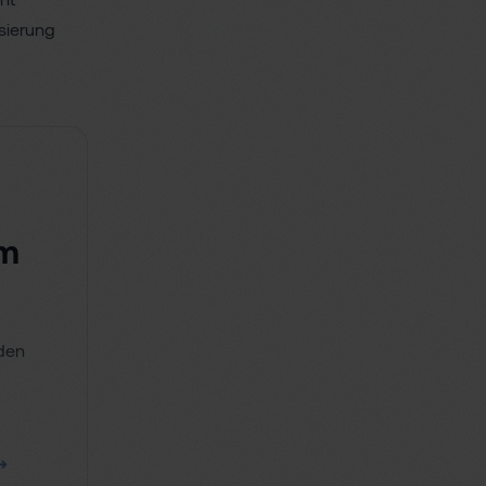
sierung
em
nden
→