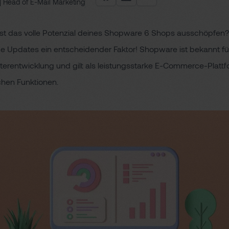
Facebook
LinkedIn
E-Mail
Beitrag teilen
| Head of E-Mail Marketing
t das volle Potenzial deines Shopware 6 Shops ausschöpfen?
e Updates ein entscheidender Faktor! Shopware ist bekannt fü
iterentwicklung und gilt als leistungsstarke E-Commerce-Plattf
hen Funktionen.